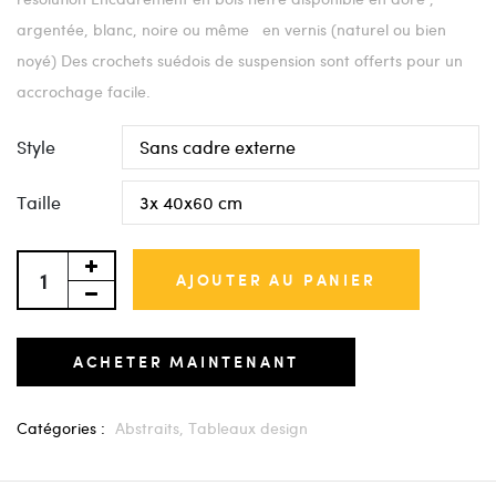
argentée, blanc, noire ou même en vernis (naturel ou bien
noyé) Des crochets suédois de suspension sont offerts pour un
accrochage facile.
Style
Taille
AJOUTER AU PANIER
ACHETER MAINTENANT
Catégories :
Abstraits,
Tableaux design