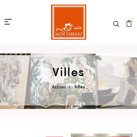
0
Villes
Accueil
Villes