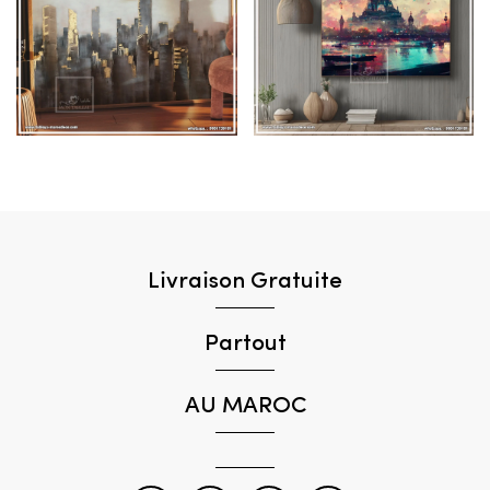
Livraison Gratuite
Partout
AU MAROC