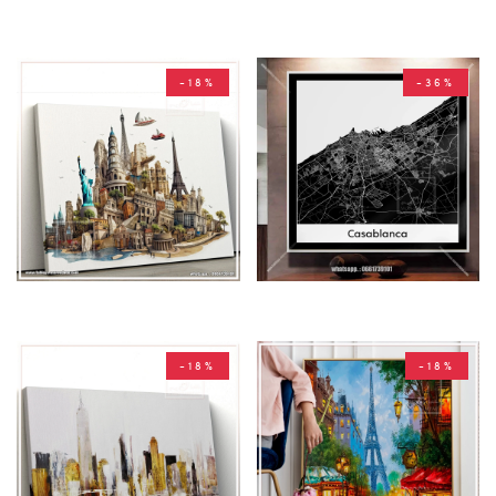
-18%
-36%
-18%
-18%