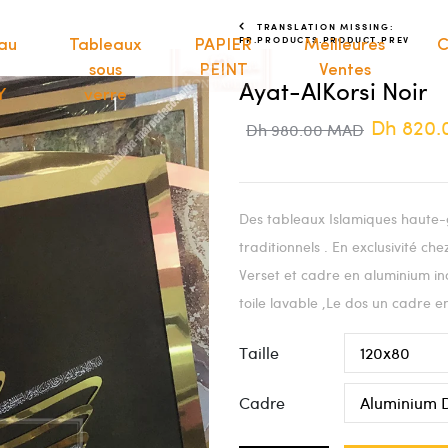
TRANSLATION MISSING:
FR.PRODUCTS.PRODUCT.PREV
au
Tableaux
PAPIER
Meilleures
C
sous
PEINT
Ventes
Ayat-AlKorsi Noir
Y
verre
Dh 820
Dh 980.00 MAD
Des tableaux Islamiques haute-
traditionnels . En exclusivité 
Verset et cadre en aluminium in
toile lavable ,Le dos un cadre en
Taille
Cadre