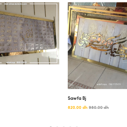
Sawfa Bj
820.00 dh
980.00 dh