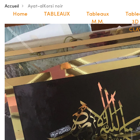
Accueil
Ayat-alKorsi noir
Home
TABLEAUX
Tableaux
Table
M.M.
3D
CLA