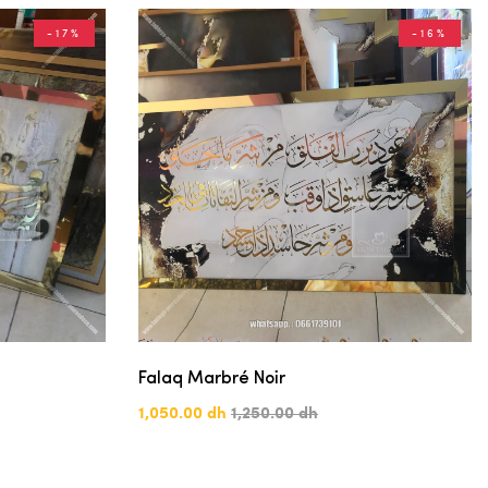
-17%
-16%
Falaq Marbré Noir
1,050.00 dh
1,250.00 dh