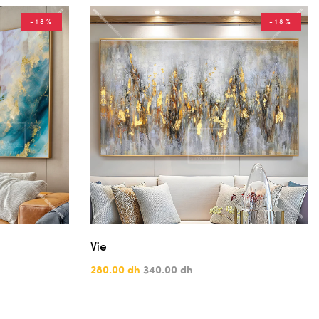
-18%
-18%
Vie
280.00 dh
340.00 dh