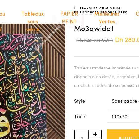
TRANSLATION MISSING:
FR.PRODUCTS.PRODUCT.PREV
au
Tableaux
PAPIER
Meilleures
C
sous
PEINT
Ventes
Mo3awidat
Y
verre
Dh 280
Dh 340.00 MAD
Tableau moderne imprimée sur t
disponible en dorée, argentée, 
crochets suédois de suspension 
Style
Taille
AJOUTE