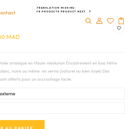
TRANSLATION MISSING:
FR.PRODUCTS.PRODUCT.NEXT
ontact
.00 MAD
oile artistique en Haute résolution Encadrement en bois hêtre
blanc, noire ou même en vernis (naturel ou bien noyé) Des
sont offerts pour un accrochage facile.
R AU PANIER