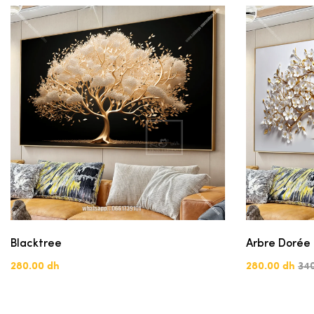
Blacktree
Arbre Dorée
280.00 dh
280.00 dh
34