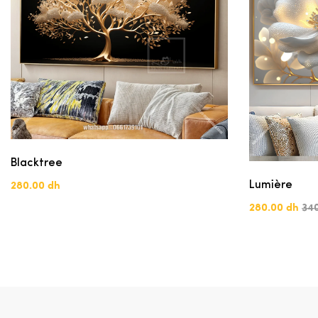
Blacktree
Lumière
280.00 dh
280.00 dh
34