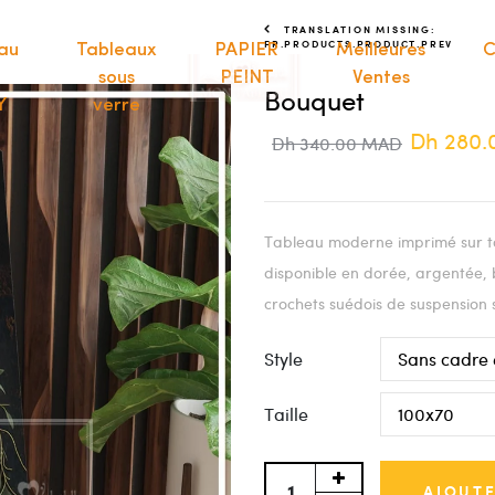
TRANSLATION MISSING:
FR.PRODUCTS.PRODUCT.PREV
au
Tableaux
PAPIER
Meilleures
C
sous
PEINT
Ventes
Bouquet
Y
verre
Dh 280
Dh 340.00 MAD
Tableau moderne imprimé sur to
disponible en dorée, argentée, 
crochets suédois de suspension 
Style
Taille
AJOUTE