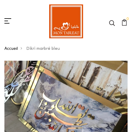
0
Accueil
Dikri marbré bleu