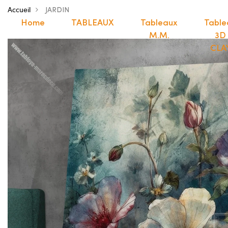
Accueil
JARDIN
Home
TABLEAUX
Tableaux
Table
M.M.
3D
CLA