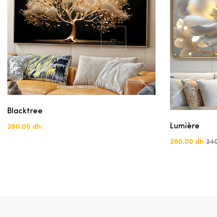
Blacktree
Lumière
280.00 dh
280.00 dh
34