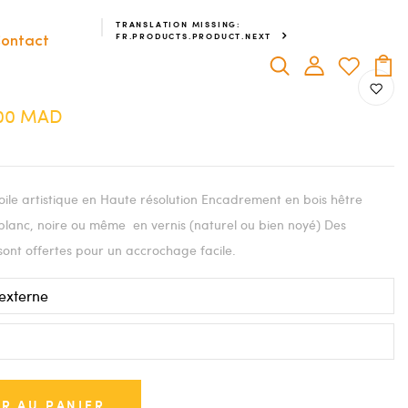
TRANSLATION MISSING:
FR.PRODUCTS.PRODUCT.NEXT
ontact
.00 MAD
ile artistique en Haute résolution Encadrement en bois hêtre
blanc, noire ou même en vernis (naturel ou bien noyé) Des
sont offertes pour un accrochage facile.
R AU PANIER