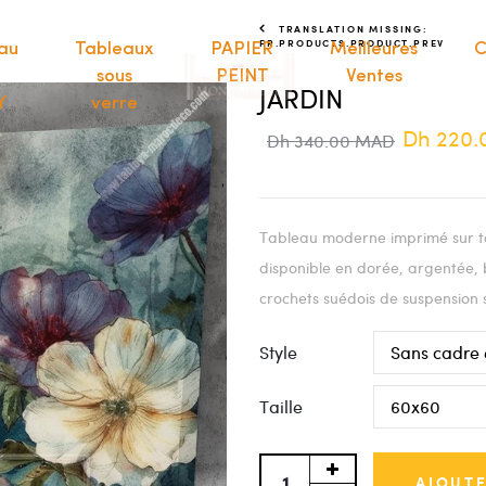
TRANSLATION MISSING:
FR.PRODUCTS.PRODUCT.PREV
au
Tableaux
PAPIER
Meilleures
C
sous
PEINT
Ventes
JARDIN
Y
verre
Dh 220
Dh 340.00 MAD
Tableau moderne imprimé sur to
disponible en dorée, argentée, 
crochets suédois de suspension 
Style
Taille
AJOUTE