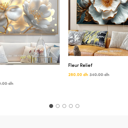
Fleur Relief
280.00 dh
340.00 dh
0.00 dh
1
2
3
4
5