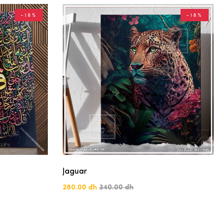
-18%
-18%
Jaguar
280.00 dh
340.00 dh