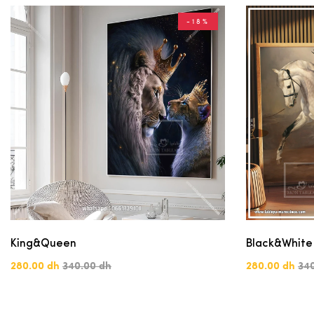
-18%
King&Queen
Black&White
280.00 dh
340.00 dh
280.00 dh
34