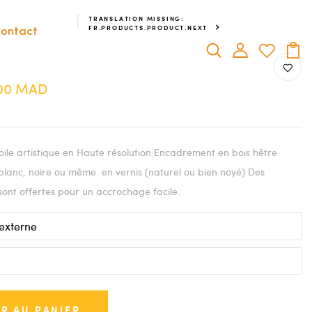
TRANSLATION MISSING:
FR.PRODUCTS.PRODUCT.NEXT
ontact
.00 MAD
ile artistique en Haute résolution Encadrement en bois hêtre
blanc, noire ou même en vernis (naturel ou bien noyé) Des
sont offertes pour un accrochage facile.
R AU PANIER