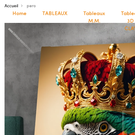
Accueil
pero
Home
TABLEAUX
Tableaux
Table
M.M.
3D
CLA