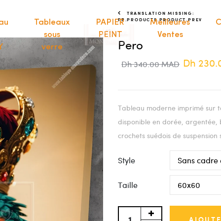
TRANSLATION MISSING:
FR.PRODUCTS.PRODUCT.PREV
au
Tableaux
PAPIER
Meilleures
C
sous
PEINT
Ventes
Pero
Y
verre
Dh 230
Dh 340.00 MAD
Tableau moderne imprimé sur to
disponible en dorée, argentée, 
crochets suédois de suspension 
Style
Taille
AJOUTE