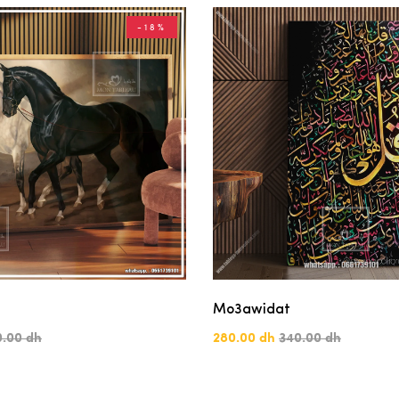
-18%
Mo3awidat
0.00 dh
280.00 dh
340.00 dh