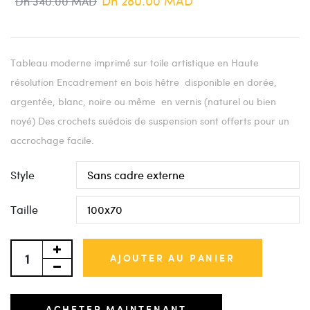
Dh 280.00 MAD
Dh 340.00 MAD
Tableau moderne imprimé sur toile artistique en Haute
résolution Encadrement en bois hêtre disponible en dorée,
argentée, blanc, noire ou même en vernis (naturel ou bien
noyé) Des crochets suédois de suspension sont offerts pour un
accrochage facile.
Style
Taille
AJOUTER AU PANIER
ACHETER MAINTENANT