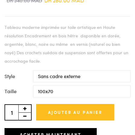
Dh 280.00 MAD
Dh 340.00 MAD
Tableau moderne imprimée sur toile artistique en Haute
résolution Encadrement en bois hêtre disponible en dorée,
argentée, blanc, noire ou même en vernis (naturel ou bien
noyé) Des crochets suédois de suspension sont offertes pour un
accrochage facile.
Style
Taille
AJOUTER AU PANIER
ACHETER MAINTENANT