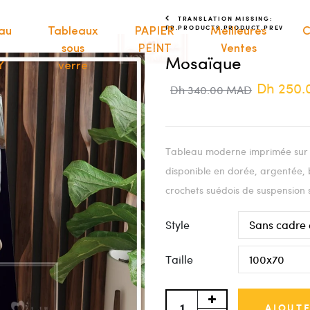
TRANSLATION MISSING:
FR.PRODUCTS.PRODUCT.PREV
au
Tableaux
PAPIER
Meilleures
C
sous
PEINT
Ventes
Mosaïque
Y
verre
Dh 250
Dh 340.00 MAD
Tableau moderne imprimée sur t
disponible en dorée, argentée, 
crochets suédois de suspension 
Style
Taille
AJOUTE