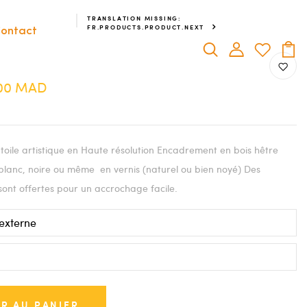
TRANSLATION MISSING:
FR.PRODUCTS.PRODUCT.NEXT
ontact
.00 MAD
oile artistique en Haute résolution Encadrement en bois hêtre
blanc, noire ou même en vernis (naturel ou bien noyé) Des
sont offertes pour un accrochage facile.
R AU PANIER