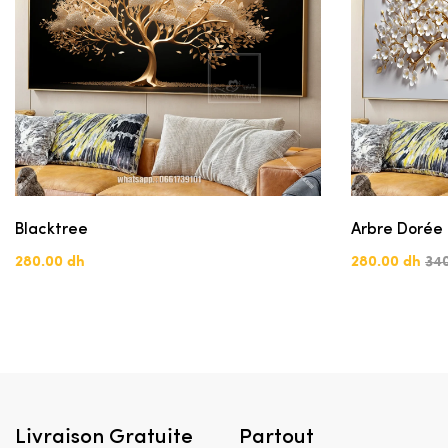
Blacktree
Arbre Dorée
280.00 dh
280.00 dh
34
Livraison Gratuite
Partout