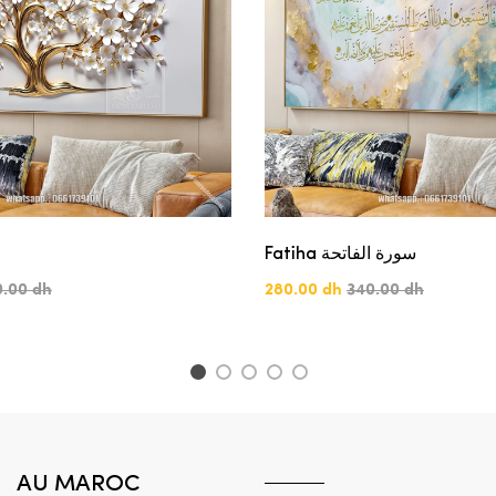
Fatiha سورة الفاتحة
0.00 dh
280.00 dh
340.00 dh
1
2
3
4
5
AU MAROC