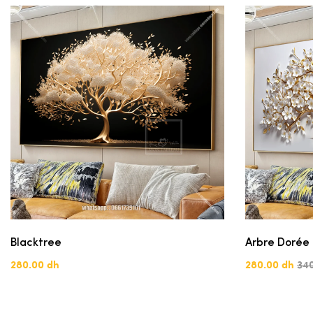
Blacktree
Arbre Dorée
280.00 dh
280.00 dh
34