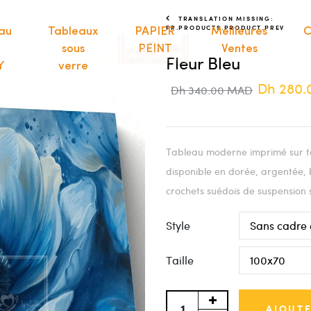
TRANSLATION MISSING:
FR.PRODUCTS.PRODUCT.PREV
au
Tableaux
PAPIER
Meilleures
C
sous
PEINT
Ventes
Fleur Bleu
Y
verre
Dh 280
Dh 340.00 MAD
Tableau moderne imprimé sur to
disponible en dorée, argentée, 
crochets suédois de suspension 
Style
Taille
AJOUTE