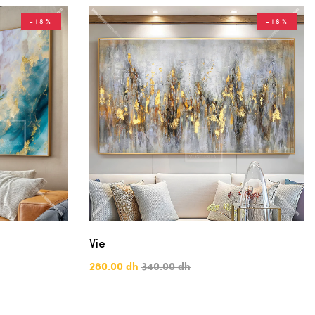
-18%
-18%
Vie
280.00 dh
340.00 dh