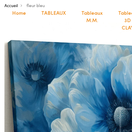
Accueil
fleur bleu
Home
TABLEAUX
Tableaux
Table
M.M.
3D
CLA