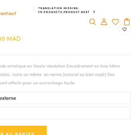
TRANSLATION MISSING:
FR.PRODUCTS.PRODUCT.NEXT
ontact
.00 MAD
ile artistique en Haute résolution Encadrement en bois hêtre
blanc, noire ou même en vernis (naturel ou bien noyé) Des
sont offerts pour un accrochage facile.
R AU PANIER