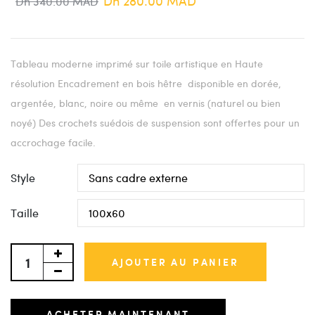
Dh 280.00 MAD
Dh 340.00 MAD
Tableau moderne imprimé sur toile artistique en Haute
résolution Encadrement en bois hêtre disponible en dorée,
argentée, blanc, noire ou même en vernis (naturel ou bien
noyé) Des crochets suédois de suspension sont offertes pour un
accrochage facile.
Style
Taille
AJOUTER AU PANIER
ACHETER MAINTENANT